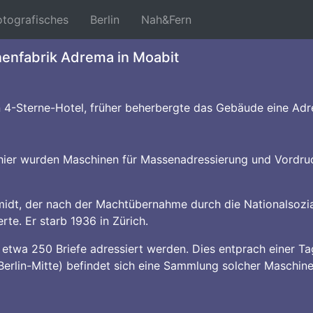
nt)
(current)
(current)
(current)
otografisches
Berlin
Nah&Fern
nenfabrik Adrema in Moabit
 4-Sterne-Hotel, früher beherbergte das Gebäude eine Adr
, hier wurden Maschinen für Massenadressierung und Vordruc
midt, der nach der Machtübernahme durch die Nationalsozi
te. Er starb 1936 in Zürich.
 etwa 250 Briefe adressiert werden. Dies entprach einer Ta
Berlin-Mitte) befindet sich eine Sammlung solcher Maschine