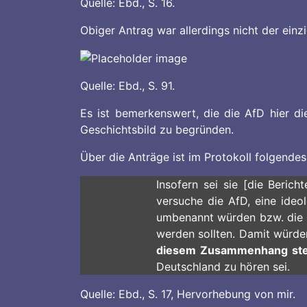
Quelle: Ebd., S. 16.
Obiger Antrag war allerdings nicht der einzi
Quelle: Ebd., S. 91.
Es ist bemerkenswert, die die AfD hier di
Geschichtsbild zu begründen.
Über die Anträge ist im Protokoll folgendes
Insofern sei sie [die Berich
versuche die AfD, eine ideo
umbenannt würden bzw. die G
werden sollten. Damit würde
diesem Zusammenhang stel
Deutschland zu hören sei.
Quelle: Ebd., S. 17, Hervorhebung von mir.