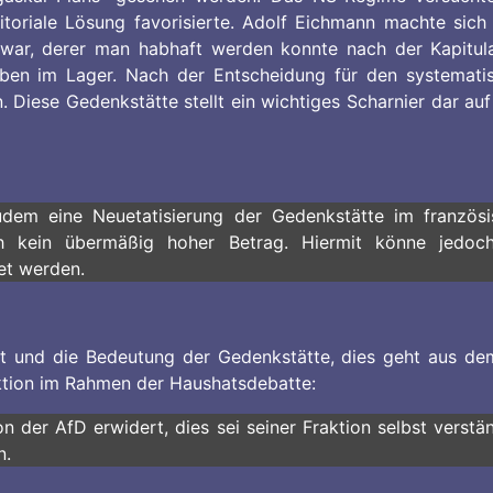
itoriale Lösung favorisierte. Adolf Eichmann machte sich
 war, derer man habhaft werden konnte nach der Kapitulat
eben im Lager. Nach der Entscheidung für den systematis
 Diese Gedenkstätte stellt ein wichtiges Scharnier dar a
udem eine Neuetatisierung der Gedenkstätte im französis
ich kein übermäßig hoher Betrag. Hiermit könne jedoch
et werden.
 und die Bedeutung der Gedenkstätte, dies geht aus dem P
tion im Rahmen der Haushatsdebatte:
n der AfD erwidert, dies sei seiner Fraktion selbst verstä
n.