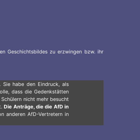
ven Geschichtsbildes zu erzwingen bzw. ihr
D. Sie habe den Eindruck, als
olle, dass die Gedenkstätten
 Schülern nicht mehr besucht
t.
Die Anträge, die die AfD in
n anderen AfD-Vertretern in