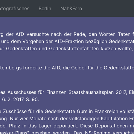
nt)
(current)
(current)
(current)
otografisches
Berlin
Nah&Fern
g der AfD versuchte nach der Rede, den Worten Taten fo
d dem Vorgehen der AfD-Fraktion bezüglich Gedenkstättenf
für Gedenktätten und Gedenkstättenfahrten kürzen wollte
embergs forderte die AfD, die Gelder für die Gedenkstätte
es Ausschusses für Finanzen Staatshaushaltsplan 2017, Ein
. 2. 2017, S. 90.
ie Zuschüsse für die Gedenkstätte Gurs in Frankreich volls
g. Nur vier Monate nach der vollständigen Kapitulation Fr
er Pfalz in das Lager deportiert. Diese Deportationen m
gaskar-Plans" gesehen werden. Das NS-Regime versuchte