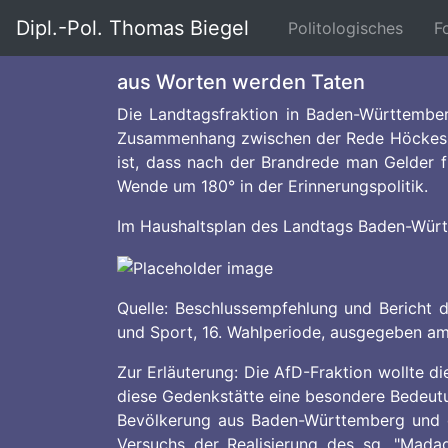
Dipl.-Pol. Thomas Biegel
(curre
Politologisches
F
aus Worten werden Taten
Die Landtagsfraktion in Baden-Württember
Zusammenhang zwischen der Rede Höckes un
ist, dass nach der Brandrede man Gelder 
Wende um 180° in der Erinnerungspolitik.
Im Haushaltsplan des Landtags Baden-Württ
Quelle: Beschlussempfehlung und Bericht d
und Sport, 16. Wahlperiode, ausgegeben am 6
Zur Erläuterung: Die AfD-Fraktion wollte d
diese Gedenkstätte eine besondere Bedeutun
Bevölkerung aus Baden-Württemberg und d
Versuchs der Realisierung des sg. "Mada