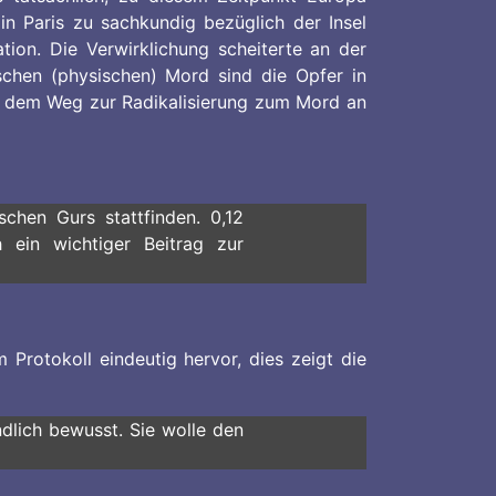
 in Paris zu sachkundig bezüglich der Insel
ion. Die Verwirklichung scheiterte an der
chen (physischen) Mord sind die Opfer in
uf dem Weg zur Radikalisierung zum Mord an
chen Gurs stattfinden. 0,12
 ein wichtiger Beitrag zur
rotokoll eindeutig hervor, dies zeigt die
ndlich bewusst. Sie wolle den