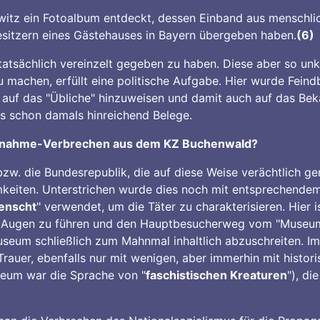
itz ein Fotoalbum entdeckt, dessen Einband aus menschlic
esitzern eines Gästehauses in Bayern übergeben haben.
(6)
atsächlich vereinzelt gegeben zu haben. Diese aber so u
machen, erfüllt eine politische Aufgabe. Hier wurde Feind
, auf das "Übliche" hinzuweisen und damit auch auf das Be
es schon damals hinreichend Belege.
usnahme-Verbrechen aus dem KZ Buchenwald?
 bzw. die Bundesrepublik, die auf diese Weise verächtlich 
mkeiten. Unterstrichen wurde dies noch mit entsprechendem
enscht
" verwendet, um die Täter zu charakterisieren. Hier 
vor Augen zu führen und den Hauptbesucherweg vom "Museum
useum schließlich zum Mahnmal inhaltlich abzuschreiten. I
r Trauer, ebenfalls nur mit wenigen, aber immerhin mit histo
seum war die Sprache von "
faschistischen Kreaturen
"), d