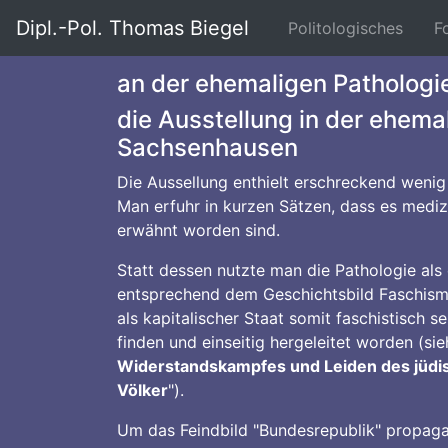
Dipl.-Pol. Thomas Biegel
(curre
Politologisches
F
an der ehemaligen Pathologi
die Ausstellung in der ehem
Sachsenhausen
Die Aussellung enthielt erschreckend wenig
Man erfuhr in kurzen Sätzen, dass es medi
erwähnt worden sind.
Statt dessen nutzte man die Pathologie al
entsprechend dem Geschichtsbild Faschismus
als kapitalischer Staat somit faschistisch 
finden und einseitig hergeleitet worden (si
Widerstandskampfes und Leiden des jüdi
Völker
").
Um das Feindbild "Bundesrepublik" propagand