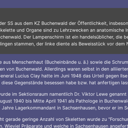
der SS aus dem KZ Buchenwald der Öffentlichkeit, insbeso
 Skelette und Organe sind zu Lehrzwecken an anatomische I
uchenwald. Der Lampenschirm ist ein handelsüblicher, die 
tlingen stammen, der linke diente als Beweisstück vor dem
aus Menschenhaut (Bucheinbände u. ä.) sowie die Schrum
 von Buchenwald. Allerdings waren selbst in den alliiert
eneral Lucius Clay hatte im Juni 1948 das Urteil gegen Ilse
h diese Gegenstände besessen habe bzw. hat anfertigen las
wurde im Sektionsraum namentlich Dr. Viktor Lewe genannt 
gust 1940 bis Mitte April 1941 als Pathologe in Buchenwald
alb Jahre Lagerkommandant in Sachsenhausen, bevor er im
cht gerade geringe Anzahl von Skeletten wurde zu "Forsch
n. Wieviel Präparate und welche in Sachsenhausen angefert