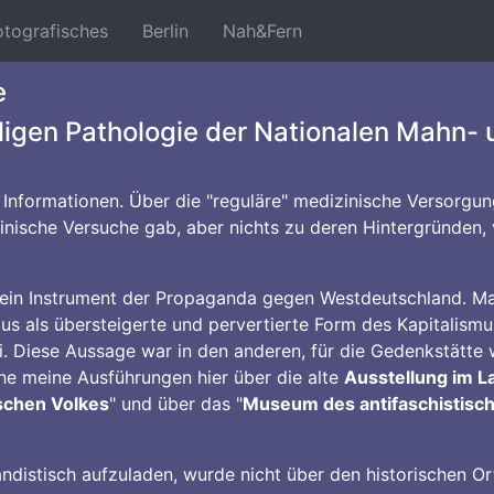
nt)
(current)
(current)
(current)
otografisches
Berlin
Nah&Fern
e
aligen Pathologie der Nationalen Mahn-
 Informationen. Über die "reguläre" medizinische Versorgun
zinische Versuche gab, aber nichts zu deren Hintergründen
s ein Instrument der Propaganda gegen Westdeutschland. M
 als übersteigerte und pervertierte Form des Kapitalismus
sei. Diese Aussage war in den anderen, für die Gedenkstätte
ehe meine Ausführungen hier über die alte
Ausstellung im 
schen Volkes
" und über das "
Museum des antifaschistisc
istisch aufzuladen, wurde nicht über den historischen Ort 