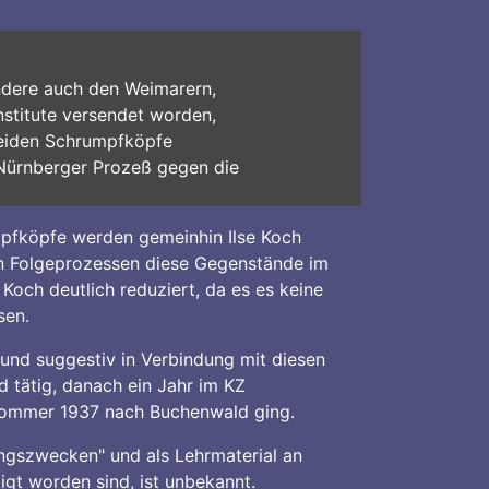
ndere auch den Weimarern,
nstitute versendet worden,
beiden Schrumpfköpfe
 Nürnberger Prozeß gegen die
pfköpfe werden gemeinhin Ilse Koch
en Folgeprozessen diese Gegenstände im
 Koch deutlich reduziert, da es es keine
sen.
und suggestiv in Verbindung mit diesen
 tätig, danach ein Jahr im KZ
 Sommer 1937 nach Buchenwald ging.
ungszwecken" und als Lehrmaterial an
igt worden sind, ist unbekannt.