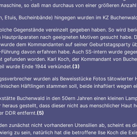
rmaschine, so daß man durchaus von einer größeren Anzahl
, Etuis, Bucheinbände) hingegen wurden im KZ Buchenwald
lche Gegenstände vereinzelt gegeben haben. So wird beric
 Hautpräparaten nach geeigneten Motiven gesucht habe. Di
l, wurde dem Kommandanten auf seiner Geburtstagsparty üb
-Führung davon erfahren habe. Auch SS-intern wurde gegen
t gefunden worden. Karl Koch, der Kommandant von Buche
teil wurde Ende 1944 verkündet.
(3)
gssverbrecher wurden als Beweisstücke Fotos tätowierter 
olnischen Häftlingen stammen soll, beide inhaftiert wegen 
kstätte Buchenwald in den 50ern Jahren einen kleinen Lamp
er heraus gestellt, dass dieser nicht aus menschlicher Haut 
r DDR entfernt.
(5)
n zunächst nicht vorhanderen Utensilien ab, scheint es d
erig zu sein, natürlich hat die betroffene Ilse Koch die E