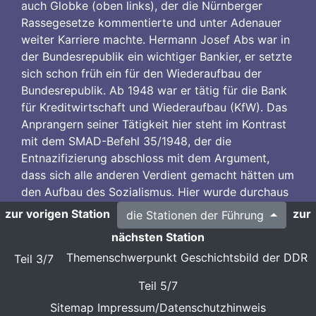
auch Globke (oben links), der die Nürnberger
Rassegesetze kommentierte und unter Adenauer
weiter Karriere machte. Hermann Josef Abs war in
der Bundesrepublik ein wichtiger Bankier, er setzte
sich schon früh ein für den Wiederaufbau der
Bundesrepublik. Ab 1948 war er tätig für die Bank
für Kreditwirtschaft und Wiederaufbau (KfW). Das
Anprangern seiner Tätigkeit hier steht im Kontrast
mit dem SMAD-Befehl 35/1948, der die
Entnazifizierung abschloss mit dem Argument,
dass sich alle anderen Verdient gemacht hätten um
den Aufbau des Sozialismus. Hier wurde durchaus
mit zweierlei Maß gemessen, auch in der DDR gab
zur vorigen Station
zur
die Stationen der Führung
es höherrangige NS-Belastete, die in der DDR
nächsten Station
Karriere machten.
Themenschwerpunkt Geschichtsbild der DDR
Teil 3/7
Teil 5/7
Bildnachweis: Foto aus der Ausstellung
Sitemap
Impressum/Datenschutzhinweis