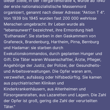
dieser Stelle, in der Tiergartenstraße 4, wurde ab 1940
der erste nationalsozialistische Massenmord
organisiert, genannt nach dieser Adresse: "Aktion T 4".
Von 1939 bis 1945 wurden fast 200 000 wehrlose
Menschen umgebracht. Ihr Leben wurde als
"lebensunwert" bezeichnet, ihre Ermordung hieß
"Euthanasie". Sie starben in den Gaskammern von
Grafeneck, Brandenburg, Hartheim, Pirna, Bernburg
und Hadamar: sie starben durch
Exekutionskommandos, durch geplanten Hunger und
Gift. Die Täter waren Wissenschaftler, Ärzte, Pfleger,
Angehörige der Justiz, der Polizei, der Gesundheits-
und Arbeitsverwaltungen. Die Opfer waren arm,
verzweifelt, aufsässig oder hilfsbedürftig. Sie kamen
aus psychiatrischen Kliniken und
Kinderkrankenhäusern, aus Altenheimen und
Fürsorgeanstalten, aus Lazaretten und Lagern. Die Zahl
der Opfer ist groß, gering die Zahl der verurteilten
Täter."