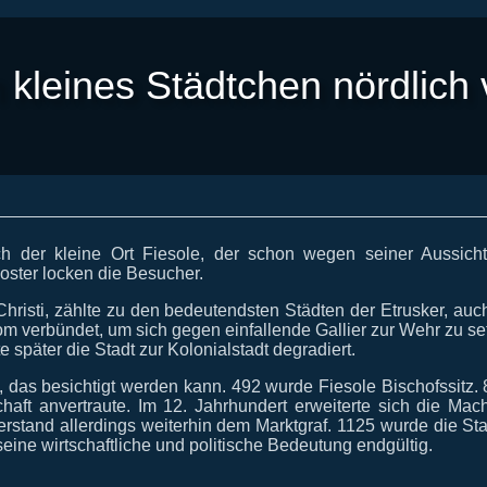
n kleines Städtchen nördlich
ch der kleine Ort Fiesole, der schon wegen seiner Aussich
oster locken die Besucher.
 Christi, zählte zu den bedeutendsten Städten der Etrusker, au
Rom verbündet, um sich gegen einfallende Gallier zur Wehr zu setz
e später die Stadt zur Kolonialstadt degradiert.
n, das besichtigt werden kann. 492 wurde Fiesole Bischofssitz
schaft anvertraute. Im 12. Jahrhundert erweiterte sich die M
tand allerdings weiterhin dem Marktgraf. 1125 wurde die Stad
 seine wirtschaftliche und politische Bedeutung endgültig.